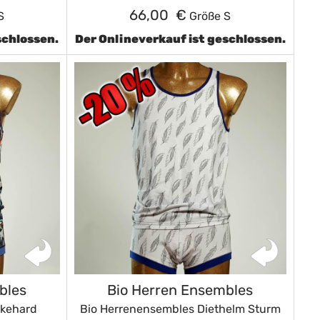
66,00 €
S
Größe S
schlossen.
Der Onlineverkauf ist geschlossen.
bles
Bio Herren Ensembles
ckehard
Bio Herrenensembles Diethelm Sturm