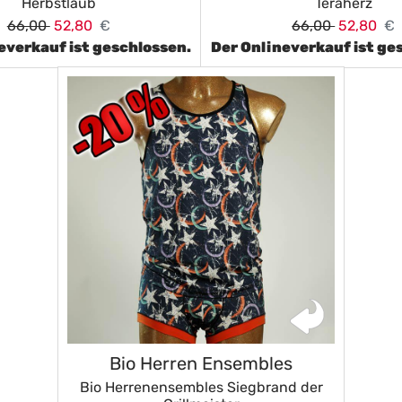
Herbstlaub
Teraherz
66,00
52,80
€
66,00
52,80
€
everkauf ist geschlossen.
Der Onlineverkauf ist ge
Bio Herren Ensembles
Bio Herrenensembles Siegbrand der