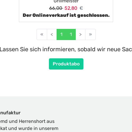
Grillmeister
66,00
52,80
€
Der Onlineverkauf ist geschlossen.
«
<
1
1
>
»
Lassen Sie sich informieren, sobald wir neue Sac
Produktabo
anufaktur
md und Herrenshort aus
nikat und wurde in unserem