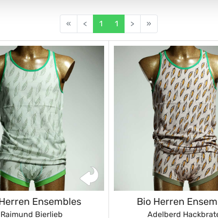
«
<
1
1
>
»
 Herren Ensembles
Bio Herren Ensem
Raimund Bierlieb
Adelberd Hackbrat