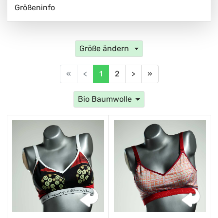
Größeninfo
Größe ändern
«
<
1
2
>
»
Bio Baumwolle