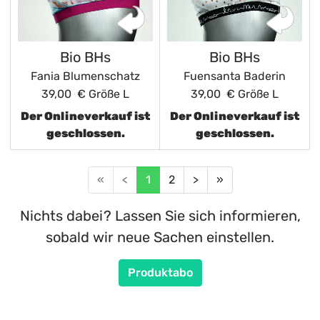
Bio BHs
Bio BHs
Fania Blumenschatz
Fuensanta Baderin
39,00 €
Größe L
39,00 €
Größe L
Der Onlineverkauf ist
Der Onlineverkauf ist
geschlossen.
geschlossen.
«
<
1
2
>
»
Nichts dabei? Lassen Sie sich informieren,
sobald wir neue Sachen einstellen.
Produktabo