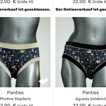
22,00 €
22,00 €
Größe XS
Größe 
everkauf ist geschlossen.
Der Onlineverkauf ist ge
Panties
Panties
Photine Stapferin
Agueda Goldkind
22,00 €
22,00 €
Größe XS
Größe 