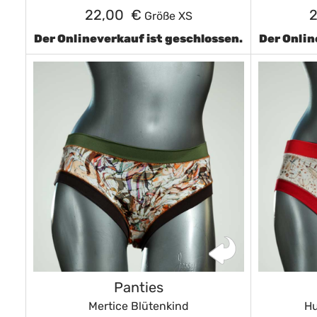
22,00 €
Größe XS
Der Onlineverkauf ist geschlossen.
Der Onlin
Panties
Mertice Blütenkind
H