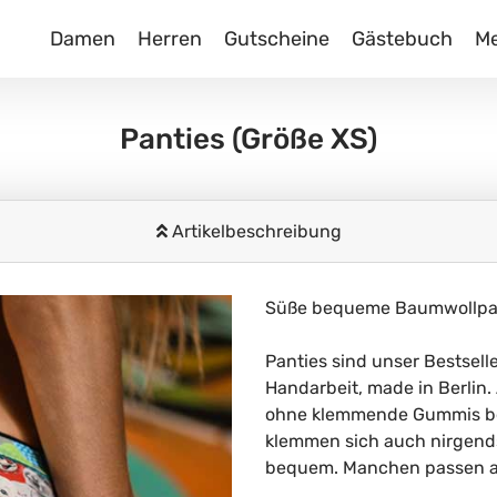
Damen
Herren
Gutscheine
Gästebuch
M
Panties
(Größe XS)
Artikelbeschreibung
Süße bequeme Baumwollpant
Panties sind unser Bestsell
Handarbeit, made in Berlin
ohne klemmende Gummis bed
klemmen sich auch nirgends
bequem. Manchen passen ab