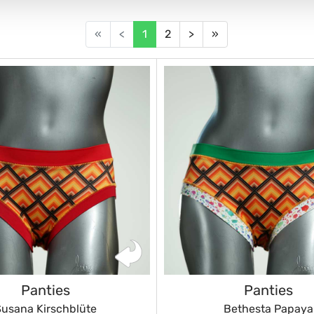
«
<
1
2
>
»
Panties
Panties
Susana Kirschblüte
Bethesta Papaya