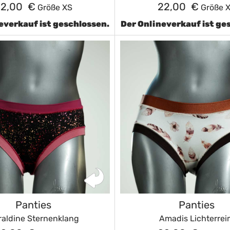
22,00 €
22,00 €
Größe XS
Größe 
everkauf ist geschlossen.
Der Onlineverkauf ist ge
Panties
Panties
raldine Sternenklang
Amadis Lichterrei