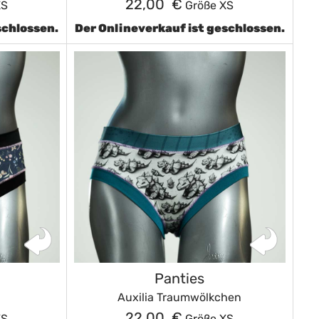
22,00 €
XS
Größe XS
schlossen.
Der Onlineverkauf ist geschlossen.
Panties
Auxilia Traumwölkchen
22,00 €
XS
Größe XS