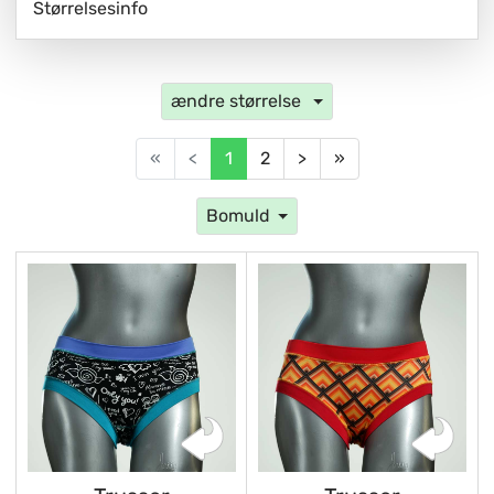
Størrelsesinfo
ændre størrelse
«
<
1
2
>
»
Bomuld