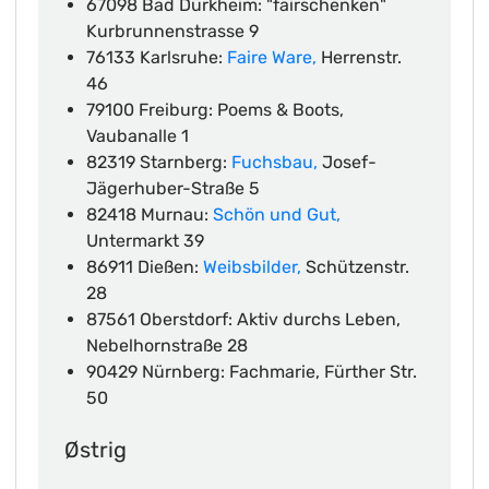
67098 Bad Dürkheim: "fairschenken"
Kurbrunnenstrasse 9
76133 Karlsruhe:
Faire Ware,
Herrenstr.
46
79100 Freiburg: Poems & Boots,
Vaubanalle 1
82319 Starnberg:
Fuchsbau,
Josef-
Jägerhuber-Straße 5
82418 Murnau:
Schön und Gut,
Untermarkt 39
86911 Dießen:
Weibsbilder,
Schützenstr.
28
87561 Oberstdorf: Aktiv durchs Leben,
Nebelhornstraße 28
90429 Nürnberg: Fachmarie, Fürther Str.
50
Østrig