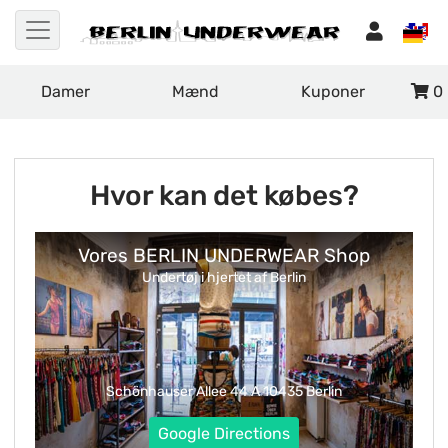
Damer
Mænd
Kuponer
0
Hvor kan det købes?
Vores BERLIN UNDERWEAR Shop
Undertøj i hjertet af Berlin
Schönhauser Allee 44 A 10435 Berlin
Google Directions