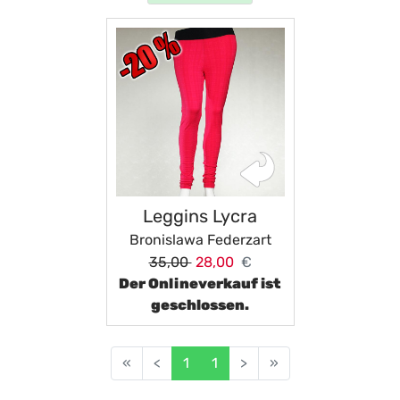
Leggins Lycra
Bronislawa Federzart
35,00
28,00
€
Der Onlineverkauf ist
geschlossen.
«
<
1
1
>
»