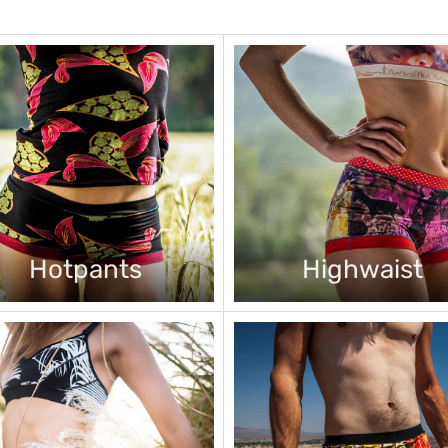
Hotpants
Highwaist