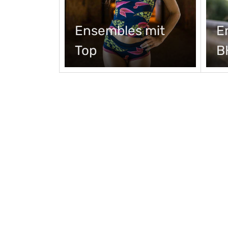
Ensembles mit
E
Top
B