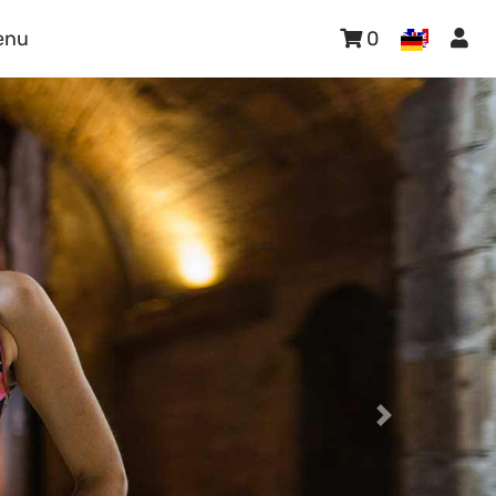
enu
0