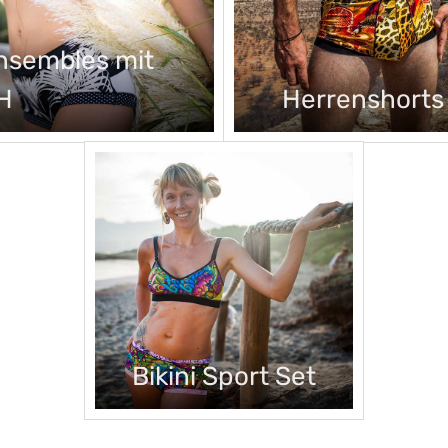
nsembles mit
H
Herrenshorts
Bikini Sport Set