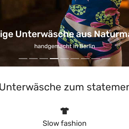
rwäsche aus Baumwolle für H
auch im Set
Unterwäsche zum statemen
Slow fashion