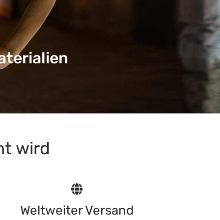
erren
t wird
Weltweiter Versand