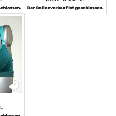
schlossen.
Der Onlineverkauf ist geschlossen.
XL
schlossen.