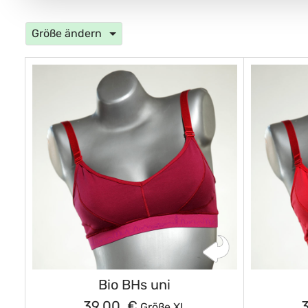
Größe ändern
Bio BHs uni
39,00 €
Größe XL