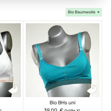
Bio Baumwolle
Bio BHs uni
39,00 €
XL
Größe XL