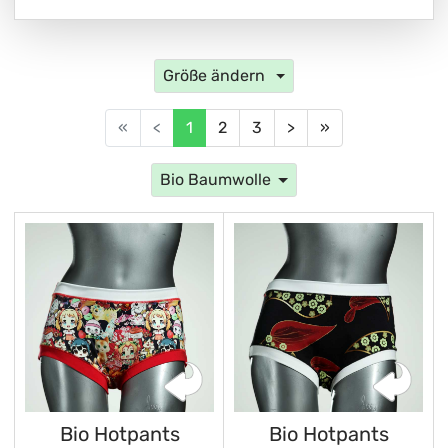
Größe ändern
«
<
1
2
3
>
»
Bio Baumwolle
Bio Hotpants
Bio Hotpants