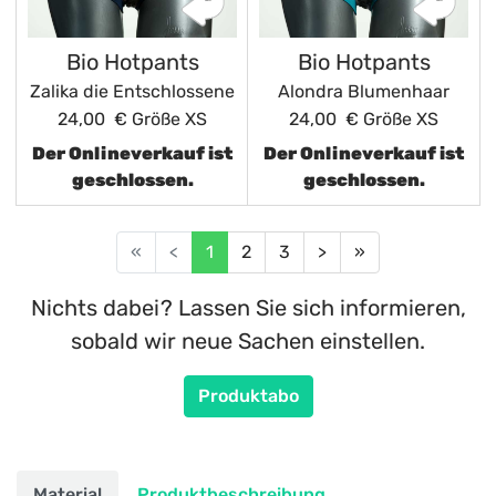
Bio Hotpants
Bio Hotpants
Zalika die Entschlossene
Alondra Blumenhaar
24,00 €
Größe XS
24,00 €
Größe XS
Der Onlineverkauf ist
Der Onlineverkauf ist
geschlossen.
geschlossen.
«
<
1
2
3
>
»
Nichts dabei? Lassen Sie sich informieren,
sobald wir neue Sachen einstellen.
Produktabo
Material
Produktbeschreibung