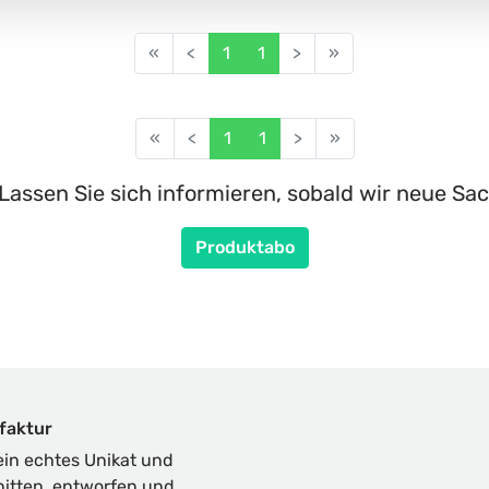
«
<
1
1
>
»
«
<
1
1
>
»
Lassen Sie sich informieren, sobald wir neue Sac
Produktabo
faktur
in echtes Unikat und
nitten, entworfen und