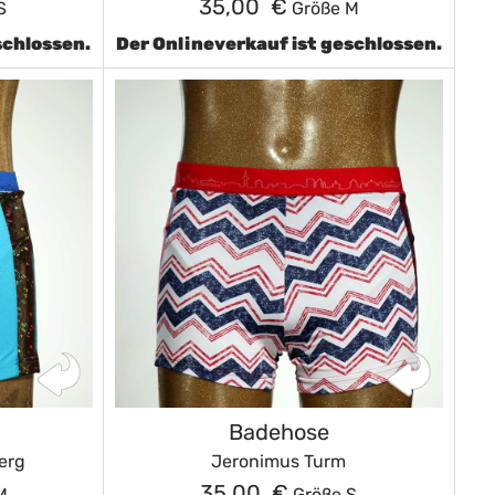
35,00 €
S
Größe M
schlossen.
Der Onlineverkauf ist geschlossen.
Badehose
erg
Jeronimus Turm
35,00 €
M
Größe S