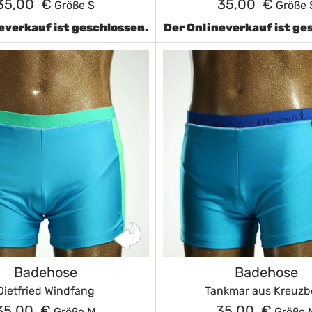
35,00 €
35,00 €
Größe S
Größe 
everkauf ist geschlossen.
Der Onlineverkauf ist ge
Badehose
Badehose
Dietfried Windfang
Tankmar aus Kreuzb
35,00 €
35,00 €
Größe M
Größe 