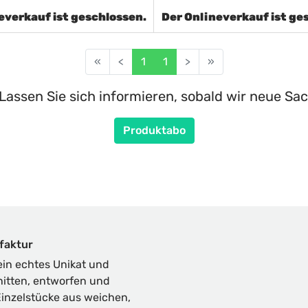
everkauf ist geschlossen.
Der Onlineverkauf ist ge
«
<
1
1
>
»
Lassen Sie sich informieren, sobald wir neue Sac
Produktabo
faktur
in echtes Unikat und
nitten, entworfen und
inzelstücke aus weichen,