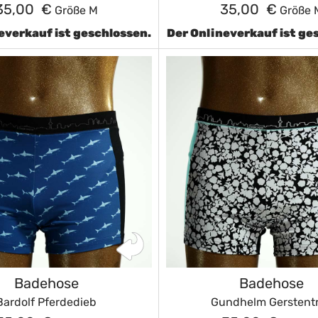
35,00 €
35,00 €
Größe M
Größe 
everkauf ist geschlossen.
Der Onlineverkauf ist ge
Badehose
Badehose
Bardolf Pferdedieb
Gundhelm Gerstent