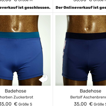
everkauf ist geschlossen.
Der Onlineverkauf ist ge
Badehose
Badehose
horben Zuckerbrot
Bertolf Aschenbren
35,00 €
35,00 €
Größe S
Größe 