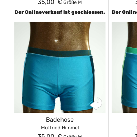
35,00 €
Größe M
Der Onlineverkauf ist geschlossen.
Der Onlin
Badehose
Mutfried Himmel
35,00 €
Größe M