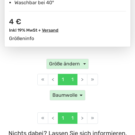
Waschbar bei 40°
4 €
Inkl 19% MwSt +
Versand
Größeninfo
Größe ändern
«
<
1
1
>
»
Baumwolle
«
<
1
1
>
»
Nichts dabei? Lassen Sie sich informieren,