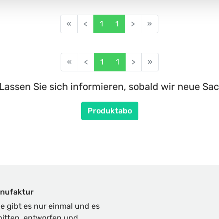
«
<
1
1
>
»
«
<
1
1
>
»
Lassen Sie sich informieren, sobald wir neue Sac
Produktabo
nufaktur
 gibt es nur einmal und es
nitten, entworfen und