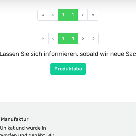
«
<
1
1
>
»
«
<
1
1
>
»
Lassen Sie sich informieren, sobald wir neue Sac
Produktabo
 Manufaktur
Unikat und wurde in
ntworfen und genäht. Wir