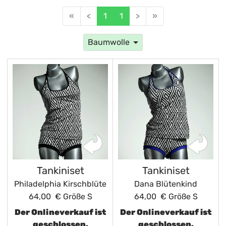
«
<
1
1
>
»
Baumwolle
Tankiniset
Tankiniset
Philadelphia Kirschblüte
Dana Blütenkind
64,00 €
Größe S
64,00 €
Größe S
Der Onlineverkauf ist
Der Onlineverkauf ist
geschlossen.
geschlossen.