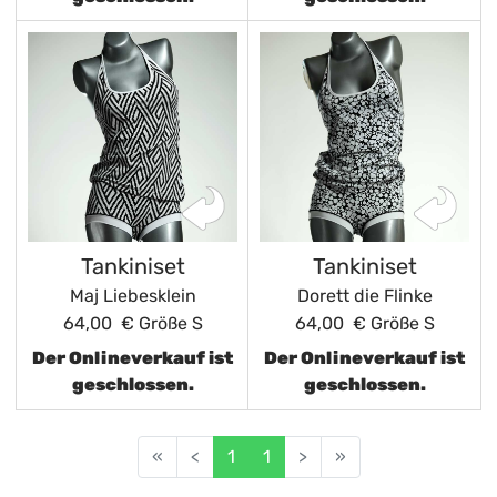
Tankiniset
Tankiniset
Maj Liebesklein
Dorett die Flinke
64,00 €
Größe S
64,00 €
Größe S
Der Onlineverkauf ist
Der Onlineverkauf ist
geschlossen.
geschlossen.
«
<
1
1
>
»