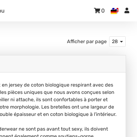
nu
0
Afficher par page
28
 en jersey de coton biologique respirant avec des
bles pièces uniques que nous avons conçues selon
iller ni attache, ils sont confortables à porter et
otre morphologie. Les bretelles ont une largeur de
uble épaisseur et en coton biologique à l'intérieur.
derwear ne sont pas avant tout sexy, ils doivent
viennent également comme soutiens-gorge