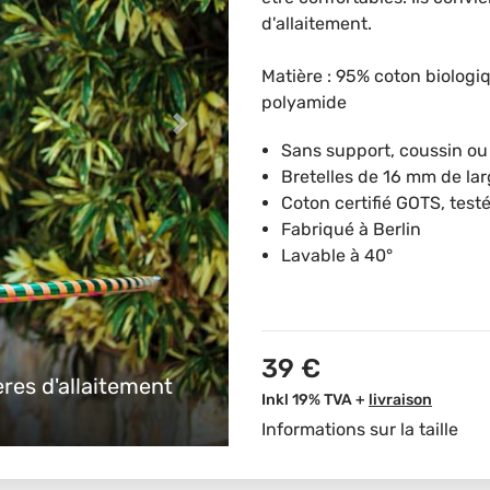
d'allaitement.
Matière : 95% coton biologi
polyamide
Sans support, coussin ou
Bretelles de 16 mm de la
Coton certifié GOTS, test
Fabriqué à Berlin
Lavable à 40°
39 €
es d'allaitement
Inkl 19% TVA +
livraison
Informations sur la taille