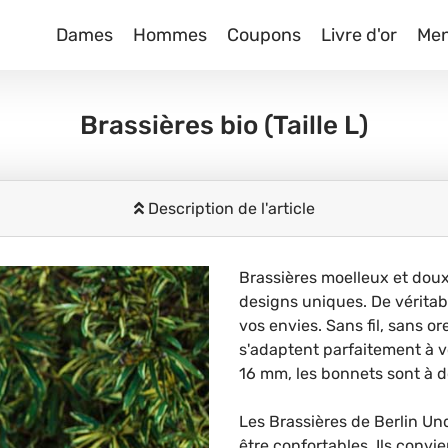
Dames
Hommes
Coupons
Livre d'or
Me
Brassières bio
(Taille L)
Description de l'article
Brassières moelleux et doux
designs uniques. De vérita
vos envies. Sans fil, sans ore
s'adaptent parfaitement à v
16 mm, les bonnets sont à do
Les Brassières de Berlin Un
être confortables. Ils con