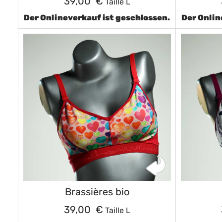
39,00 €
Taille L
Der Onlineverkauf ist geschlossen.
Der Onlin
Brassières bio
39,00 €
Taille L