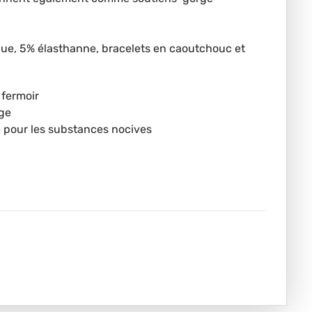
que, 5% élasthanne, bracelets en caoutchouc et
 fermoir
rge
é pour les substances nocives