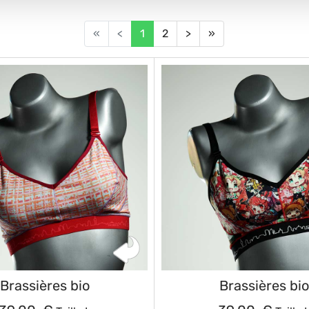
«
<
1
2
>
»
Brassières bio
Brassières bio