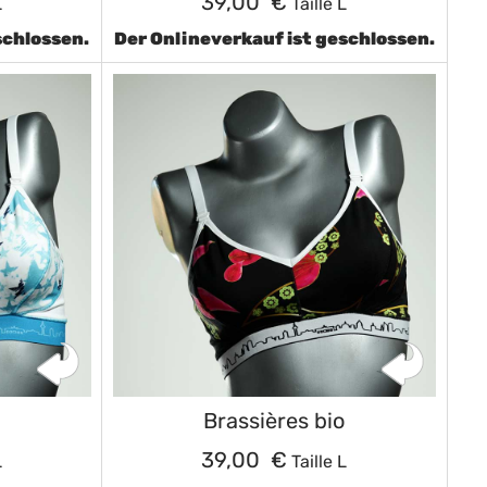
39,00 €
L
Taille L
schlossen.
Der Onlineverkauf ist geschlossen.
Brassières bio
39,00 €
L
Taille L