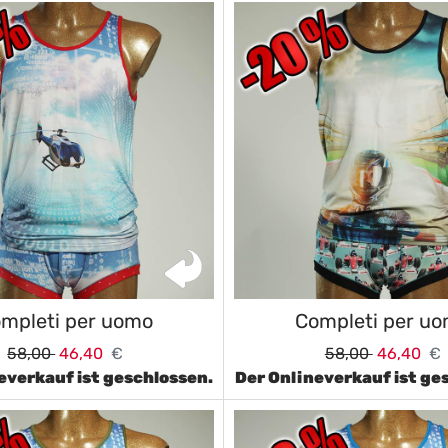
mpleti per uomo
Completi per u
58,00
46,40
€
58,00
46,40
€
everkauf ist geschlossen.
Der Onlineverkauf ist ge