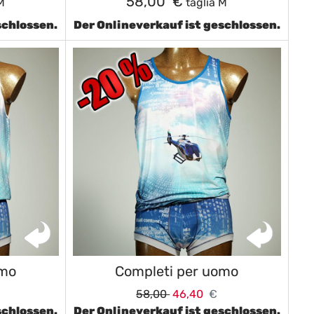
58,00 €
M
taglia M
schlossen.
Der Onlineverkauf ist geschlossen.
omo
Completi per uomo
58,00
46,40
€
schlossen.
Der Onlineverkauf ist geschlossen.