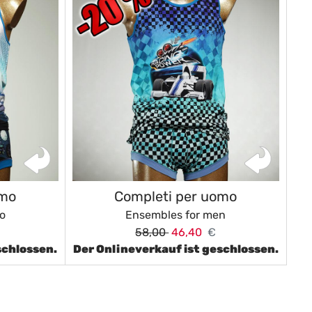
omo
Completi per uomo
o
Ensembles for men
58,00
46,40
€
schlossen.
Der Onlineverkauf ist geschlossen.