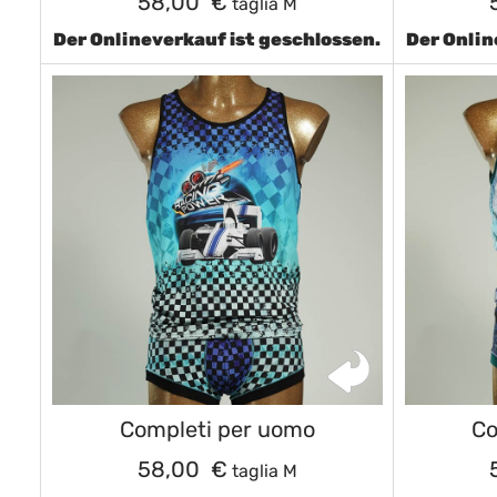
58,00 €
taglia M
Der Onlineverkauf ist geschlossen.
Der Onlin
Completi per uomo
Co
58,00 €
taglia M