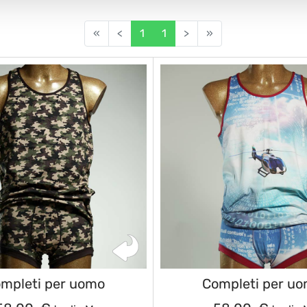
«
<
1
1
>
»
mpleti per uomo
Completi per u