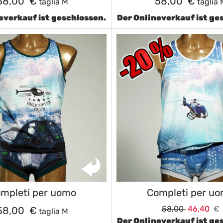
58,00 €
58,00 €
taglia M
taglia 
everkauf ist geschlossen.
Der Onlineverkauf ist ge
mpleti per uomo
Completi per u
58,00
46,40
€
58,00 €
taglia M
Der Onlineverkauf ist ge