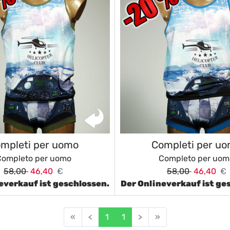
mpleti per uomo
Completi per u
Completo per uomo
Completo per uom
58,00
46,40
€
58,00
46,40
€
everkauf ist geschlossen.
Der Onlineverkauf ist ge
«
<
1
1
>
»