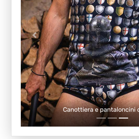
ncini da uomo
Co