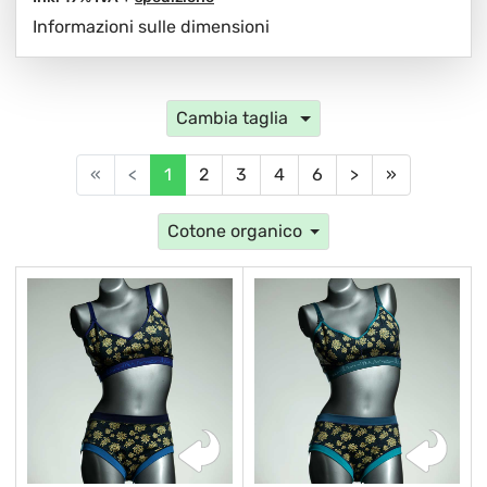
Informazioni sulle dimensioni
Cambia taglia
«
<
1
2
3
4
6
>
»
Cotone organico