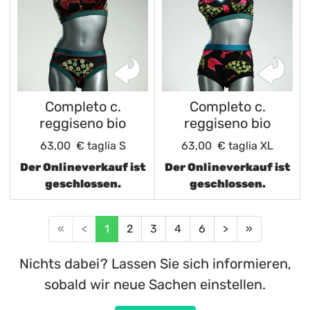
Completo c.
Completo c.
reggiseno bio
reggiseno bio
63,00 €
taglia S
63,00 €
taglia XL
Der Onlineverkauf ist
Der Onlineverkauf ist
geschlossen.
geschlossen.
«
<
1
2
3
4
6
>
»
Nichts dabei? Lassen Sie sich informieren,
sobald wir neue Sachen einstellen.