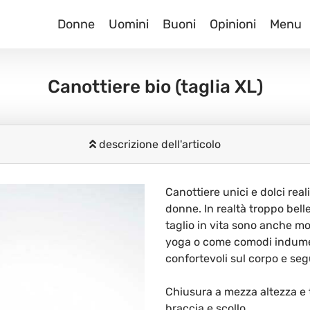
Donne
Uomini
Buoni
Opinioni
Menu
Canottiere bio
(taglia XL)
descrizione dell'articolo
Canottiere unici e dolci real
donne. In realtà troppo bell
taglio in vita sono anche mol
yoga o come comodi indumenti
confortevoli sul corpo e seg
Chiusura a mezza altezza e t
braccia e scollo.