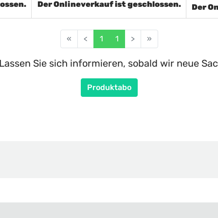
lossen.
Der Onlineverkauf ist geschlossen.
Der On
«
<
1
1
>
»
Lassen Sie sich informieren, sobald wir neue Sac
Produktabo