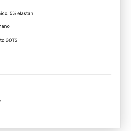
ico, 5% elastan
 mano
ato GOTS
ni