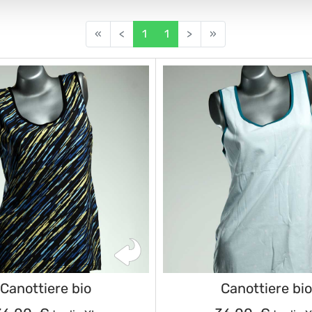
«
<
1
1
>
»
Canottiere bio
Canottiere bi