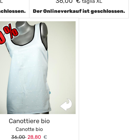
36,00 €
XL
taglia XL
schlossen.
Der Onlineverkauf ist geschlossen.
Canottiere bio
Canotte bio
36,00
28,80
€