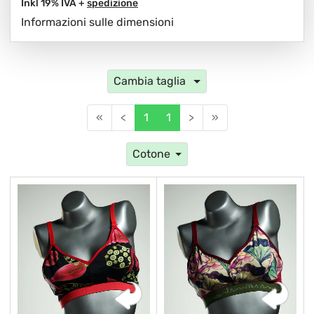
Inkl 19% IVA +
spedizione
Informazioni sulle dimensioni
Cambia taglia
«
<
1
1
>
»
Cotone