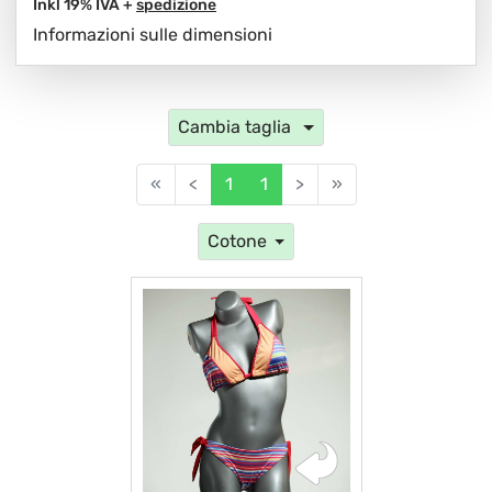
Inkl 19% IVA +
spedizione
Informazioni sulle dimensioni
Cambia taglia
«
<
1
1
>
»
Cotone