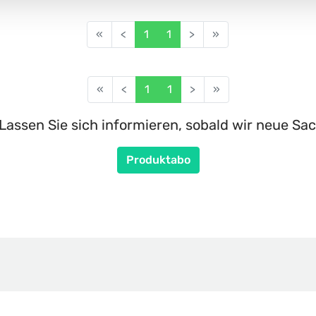
«
<
1
1
>
»
«
<
1
1
>
»
Lassen Sie sich informieren, sobald wir neue Sac
Produktabo