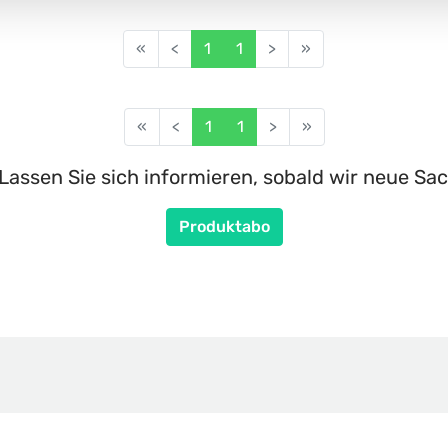
«
<
1
1
>
»
«
<
1
1
>
»
Lassen Sie sich informieren, sobald wir neue Sac
Produktabo