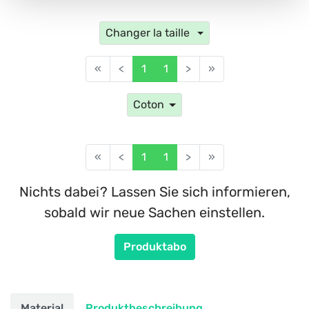
Changer la taille
«
<
1
1
>
»
Coton
«
<
1
1
>
»
Nichts dabei? Lassen Sie sich informieren,
sobald wir neue Sachen einstellen.
Produktabo
Material
Produktbeschreibung