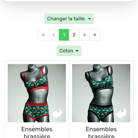
Changer la taille
«
<
1
2
>
»
Coton
Ensembles
Ensembles
brassière
brassière