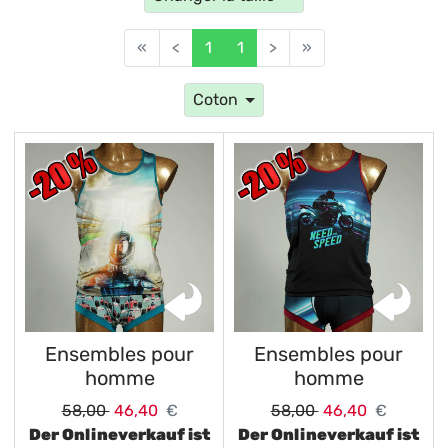
«
<
1
1
>
»
Coton
Ensembles pour
Ensembles pour
homme
homme
58,00
46,40
€
58,00
46,40
€
Der Onlineverkauf ist
Der Onlineverkauf ist