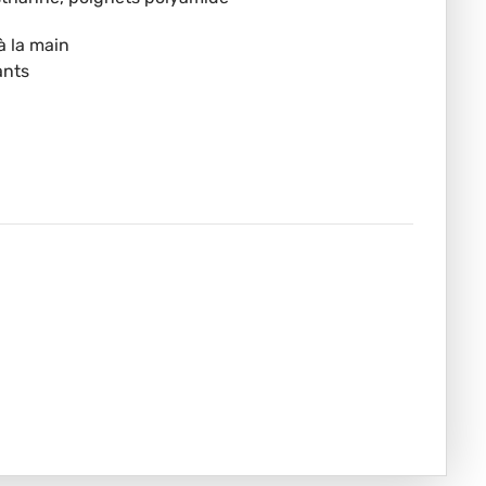
à la main
ants