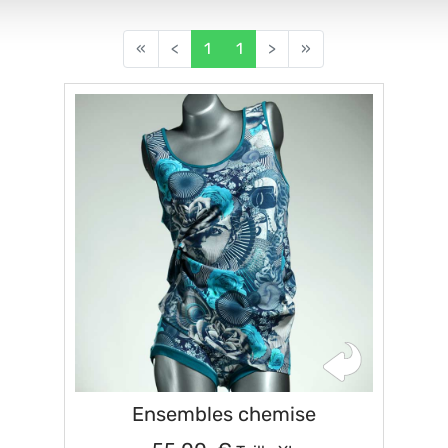
«
<
1
1
>
»
Ensembles chemise