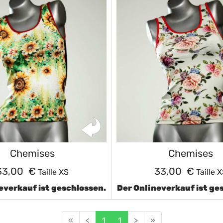
Chemises
Chemises
33,00 €
33,00 €
Taille XS
Taille 
everkauf ist geschlossen.
Der Onlineverkauf ist ge
«
<
1
1
>
»