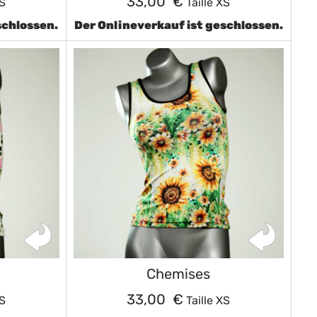
33,00 €
XS
Taille XS
schlossen.
Der Onlineverkauf ist geschlossen.
Chemises
33,00 €
XS
Taille XS