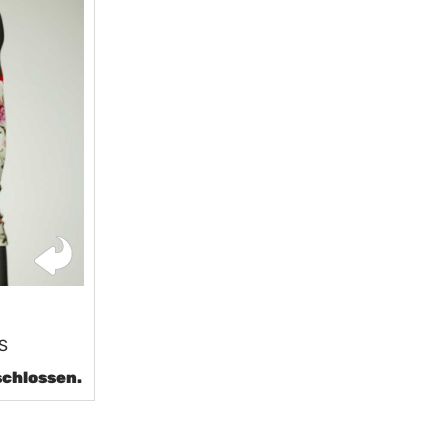
XS
schlossen.