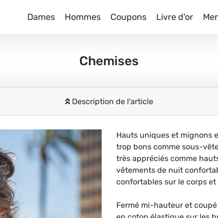
Dames
Hommes
Coupons
Livre d'or
Me
Chemises
Description de l'article
Hauts uniques et mignons e
trop bons comme sous-vêtem
très appréciés comme hauts
vêtements de nuit confortabl
confortables sur le corps et
Fermé mi-hauteur et coupé à 
en coton élastique sur les br