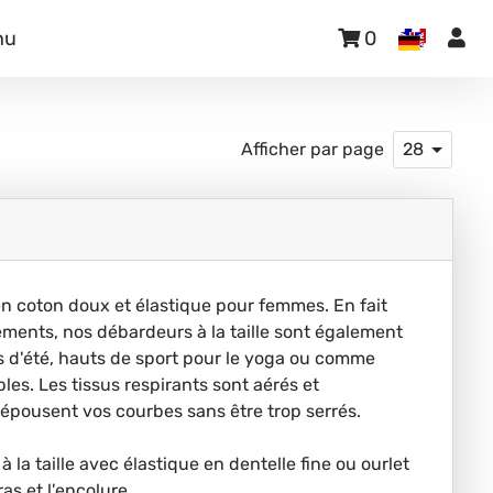
nu
0
Afficher par page
28
n coton doux et élastique pour femmes. En fait
ents, nos débardeurs à la taille sont également
 d'été, hauts de sport pour le yoga ou comme
es. Les tissus respirants sont aérés et
 épousent vos courbes sans être trop serrés.
la taille avec élastique en dentelle fine ou ourlet
as et l'encolure.