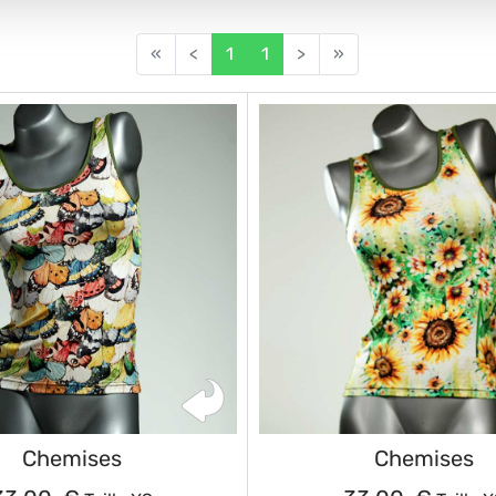
«
<
1
1
>
»
Chemises
Chemises