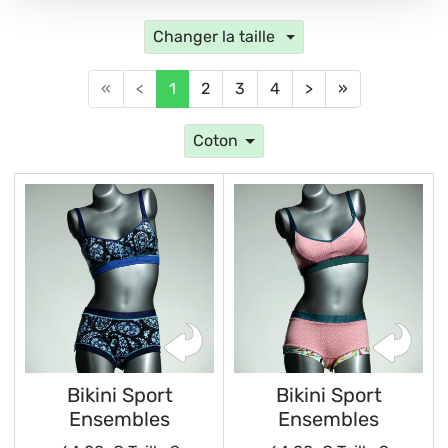
Changer la taille
«
<
1
2
3
4
>
»
Coton
Bikini Sport
Bikini Sport
Ensembles
Ensembles