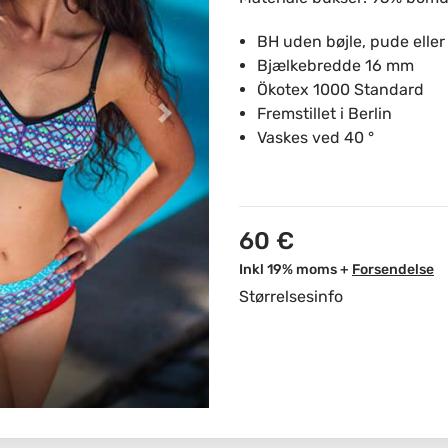
BH uden bøjle, pude eller 
Bjælkebredde 16 mm
Ökotex 1000 Standard
Fremstillet i Berlin
Vaskes ved 40 °
60 €
Inkl 19% moms +
Forsendelse
Størrelsesinfo
Bh og trusser sæt