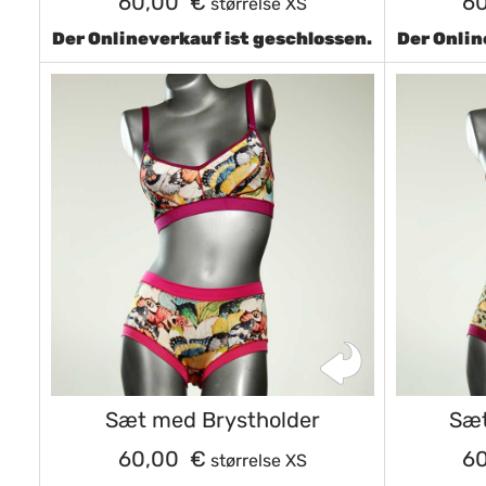
60,00 €
6
størrelse XS
Der Onlineverkauf ist geschlossen.
Der Onlin
Sæt med Brystholder
Sæt
60,00 €
6
størrelse XS