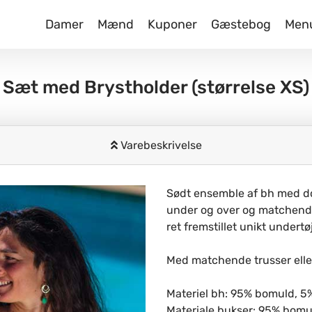
Damer
Mænd
Kuponer
Gæstebog
Men
Sæt med Brystholder
(størrelse XS)
Varebeskrivelse
Sødt ensemble af bh med dob
under og over og matchende
ret fremstillet unikt undertøj
Med matchende trusser eller
Materiel bh: 95% bomuld, 5
Materiale bukser: 95% bomu