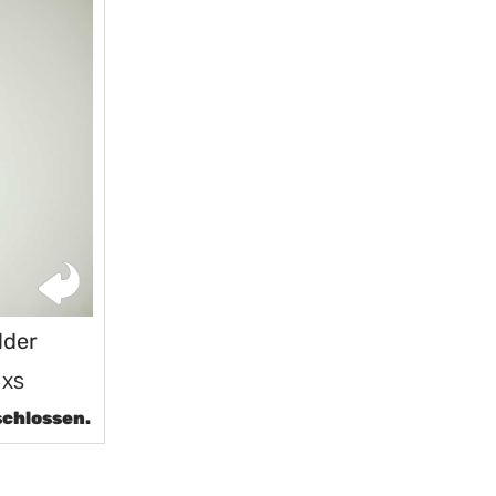
lder
 XS
schlossen.