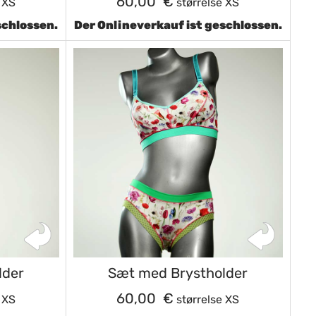
60,00 €
 XS
størrelse XS
schlossen.
Der Onlineverkauf ist geschlossen.
lder
Sæt med Brystholder
60,00 €
 XS
størrelse XS