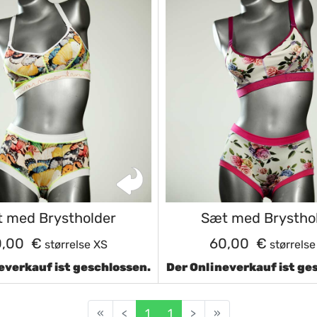
 med Brystholder
Sæt med Brystho
0,00 €
60,00 €
størrelse XS
størrelse
everkauf ist geschlossen.
Der Onlineverkauf ist ge
«
<
1
1
>
»