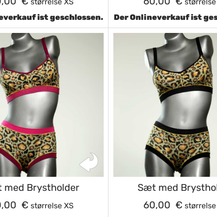
0,00 €
60,00 €
størrelse XS
størrelse
everkauf ist geschlossen.
Der Onlineverkauf ist ge
 med Brystholder
Sæt med Brystho
0,00 €
60,00 €
størrelse XS
størrelse