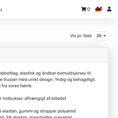
u
0
Vis pr. Side
28
beltlag, elastisk og åndbar bomuldsjersey til
 trusser med unikt design. Yndig og behageligt,
 fra vores fabrik.
 hotbukser, afhængigt af billedet
% elastan, gummi og stropper polyamid
ld, 5% elastan, manchetter polyamid