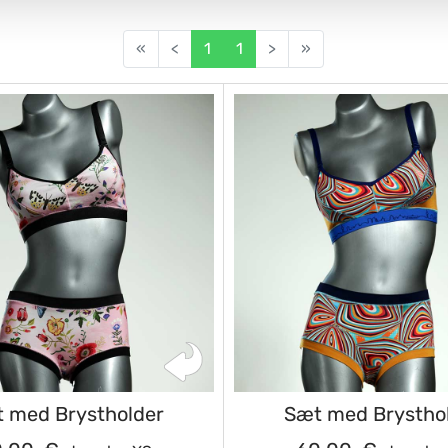
«
<
1
1
>
»
 med Brystholder
Sæt med Brystho