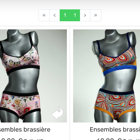
«
<
1
1
>
»
embles brassière
Ensembles brass