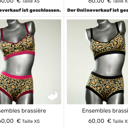
60,00 €
60,00 €
Taille XS
Taille 
everkauf ist geschlossen.
Der Onlineverkauf ist ge
embles brassière
Ensembles brass
60,00 €
60,00 €
Taille XS
Taille 