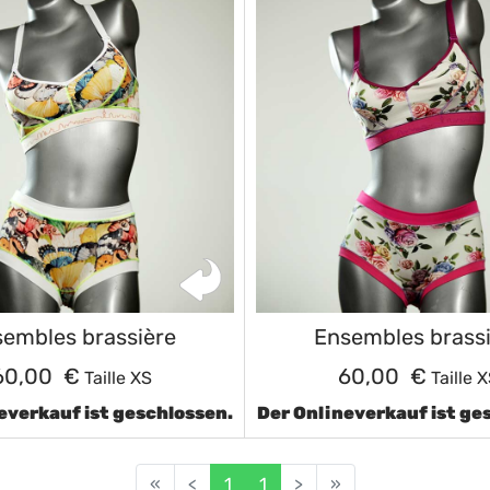
embles brassière
Ensembles brass
60,00 €
60,00 €
Taille XS
Taille 
everkauf ist geschlossen.
Der Onlineverkauf ist ge
«
<
1
1
>
»