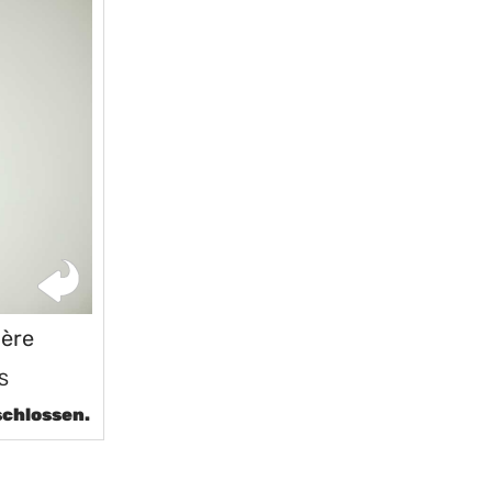
ière
XS
schlossen.