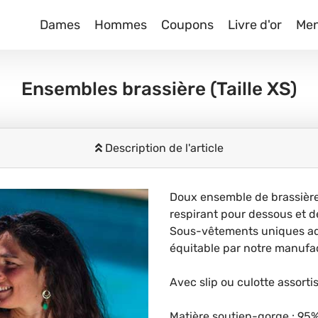
Dames
Hommes
Coupons
Livre d'or
Me
Ensembles brassière
(Taille XS)
Description de l'article
Doux ensemble de brassière 
respirant pour dessous et d
Sous-vêtements uniques ado
équitable par notre manufa
Avec slip ou culotte assortis
Matière soutien-gorge : 95%