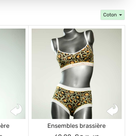
Coton
ière
Ensembles brassière