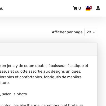
nu
0
Afficher par page
28
en jersey de coton double épaisseur, élastique et
essus et culotte assortie aux designs uniques.
rables et confortables, fabriqués de manière
cture.
, selon la photo
 coton, 5% élasthanne, caoutchouc et bretelles