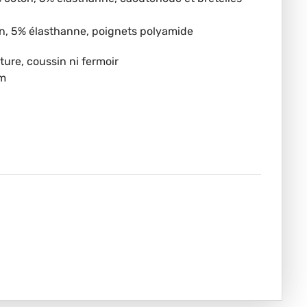
on, 5% élasthanne, poignets polyamide
ure, coussin ni fermoir
mm