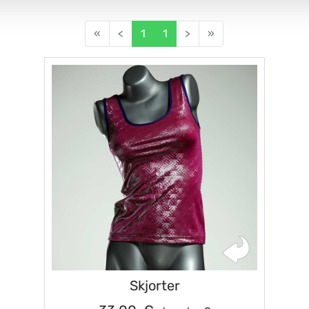
«
<
1
1
>
»
Skjorter