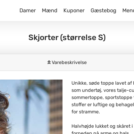
Damer
Mænd
Kuponer
Gæstebog
Men
Skjorter
(størrelse S)
Varebeskrivelse
Unikke, søde toppe lavet af b
som undertøj, vores talje-
sommertoppe, sportstoppe ti
stoffer er luftige og behag
for stramme.
Halvhøjde lukket og skåret i
forneden på arme og hals.