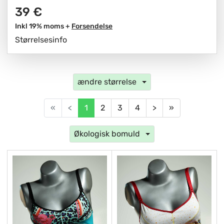
39 €
Inkl 19% moms +
Forsendelse
Størrelsesinfo
ændre størrelse
«
<
1
2
3
4
>
»
Økologisk bomuld