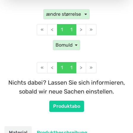
ændre størrelse
«
<
1
1
>
»
Bomuld
«
<
1
1
>
»
Nichts dabei? Lassen Sie sich informieren,
sobald wir neue Sachen einstellen.
Produktabo
Material
Produktbeschreibung