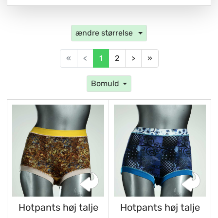
ændre størrelse
«
<
1
2
>
»
Bomuld
Hotpants høj talje
Hotpants høj talje