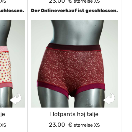
23,00 €
 XS
størrelse XS
schlossen.
Der Onlineverkauf ist geschlossen.
je
Hotpants høj talje
23,00 €
 XS
størrelse XS