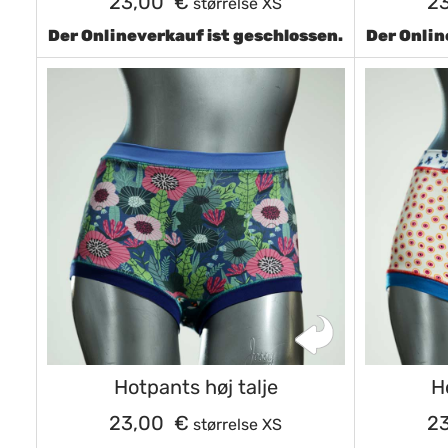
23,00 €
2
størrelse XS
Der Onlineverkauf ist geschlossen.
Der Onlin
Hotpants høj talje
H
23,00 €
2
størrelse XS