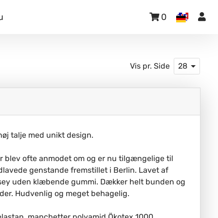
u
0
Vis pr. Side
28
j talje med unikt design.
r blev ofte anmodet om og er nu tilgængelige til
avede genstande fremstillet i Berlin. Lavet af
ersey uden klæbende gummi. Dækker helt bunden og
eder. Hudvenlig og meget behagelig.
elastan, manchetter polyamid Ökotex 1000