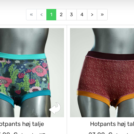
«
<
1
2
3
4
>
»
otpants høj talje
Hotpants høj tal