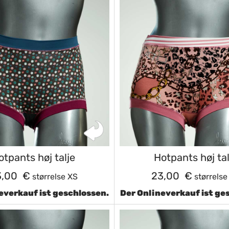
otpants høj talje
Hotpants høj tal
3,00 €
23,00 €
størrelse XS
størrelse
everkauf ist geschlossen.
Der Onlineverkauf ist ge