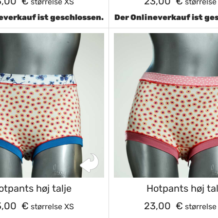
3,00 €
23,00 €
størrelse XS
størrelse
everkauf ist geschlossen.
Der Onlineverkauf ist ge
otpants høj talje
Hotpants høj tal
3,00 €
23,00 €
størrelse XS
størrelse