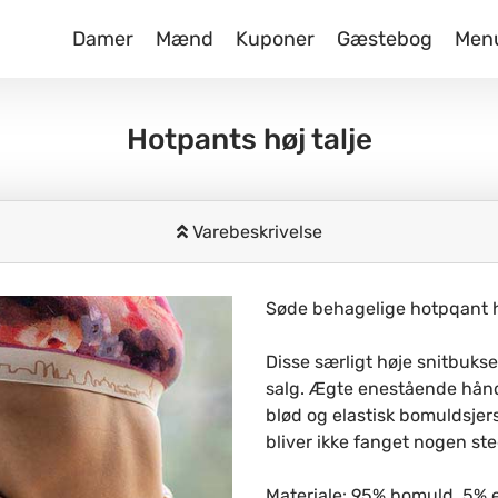
Damer
Mænd
Kuponer
Gæstebog
Men
Hotpants høj talje
Varebeskrivelse
Søde behagelige hotpqant hø
Disse særligt høje snitbukse
salg. Ægte enestående håndl
blød og elastisk bomuldsj
bliver ikke fanget nogen st
Materiale: 95% bomuld, 5% 