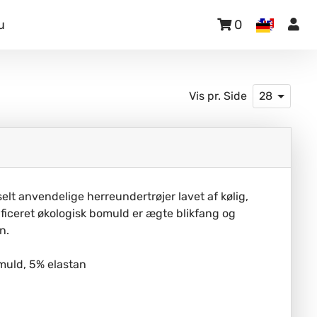
u
0
Vis pr. Side
28
elt anvendelige herreundertrøjer lavet af kølig,
ificeret økologisk bomuld er ægte blikfang og
n.
muld, 5% elastan