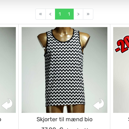
«
<
1
1
>
»
o
Skjorter til mænd bio