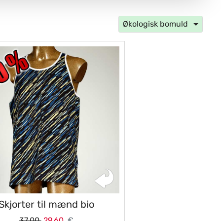
Økologisk bomuld
Skjorter til mænd bio
37,00
29,60
€