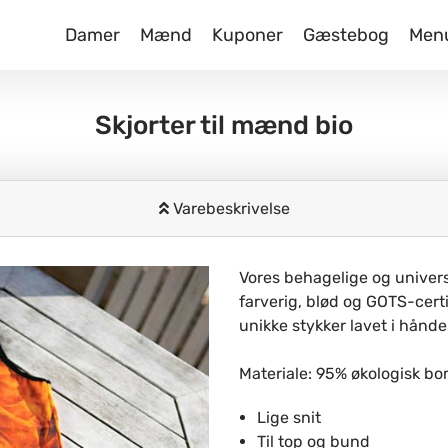
Damer
Mænd
Kuponer
Gæstebog
Men
Skjorter til mænd bio
Varebeskrivelse
Vores behagelige og univers
farverig, blød og GOTS-cert
unikke stykker lavet i hånde
Materiale: 95% økologisk bo
Lige snit
Til top og bund