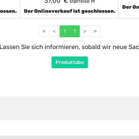
37,00 €
størrelse M
Der On
lossen.
Der Onlineverkauf ist geschlossen.
«
<
1
1
>
»
Lassen Sie sich informieren, sobald wir neue Sac
Produktabo